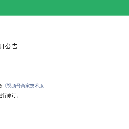
订公告
合
《视频号商家技术服
进行修订。
。